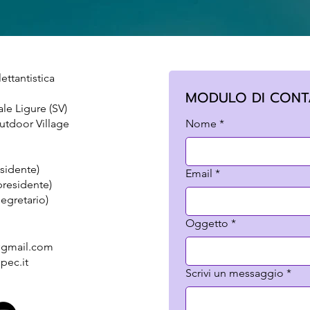
ettantistica
MODULO DI CONT
ale Ligure (SV)
utdoor Village
Nome
*
sidente)
Email
*
presidente)
egretario)
Oggetto
*
@gmail.com
ec.it​
Scrivi un messaggio
*